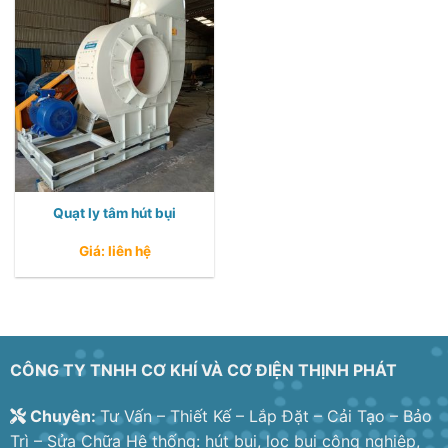
Quạt ly tâm hút bụi
Giá: liên hệ
CÔNG TY TNHH CƠ KHÍ VÀ CƠ ĐIỆN THỊNH PHÁT
Chuyên:
Tư Vấn – Thiết Kế – Lắp Đặt – Cải Tạo – Bảo
Trì – Sửa Chữa Hệ thống: hút bụi, lọc bụi công nghiệp,