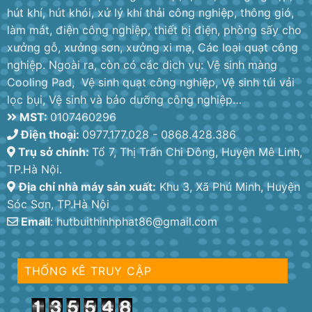
hút khí, hút khói, xử lý khí thải công nghiệp, thông gió,
làm mát, điện công nghiệp, thiết bị điện, phòng sấy cho
xưởng gỗ, xưởng sơn, xưởng xi mạ, Các loại quạt công
nghiệp. Ngoài ra, còn có các dịch vụ: Vệ sinh màng
Cooling Pad, Vệ sinh quạt công nghiệp, Vệ sinh túi vải
lọc bụi, Vệ sinh và bảo dưỡng công nghiệp…
MST:
0107460296
Điện thoại:
0977.177.028 - 0868.428.386
Trụ sở chính:
Tổ 7, Thị Trấn Chi Đông, Huyện Mê Linh,
TP.Hà Nội.
Địa chỉ nhà máy sản xuất:
Khu 3, Xã Phú Minh, Huyện
Sóc Sơn, TP.Hà Nội
Email
: hutbuithinhphat86@gmail.com
THỐNG KÊ TRUY CẬP