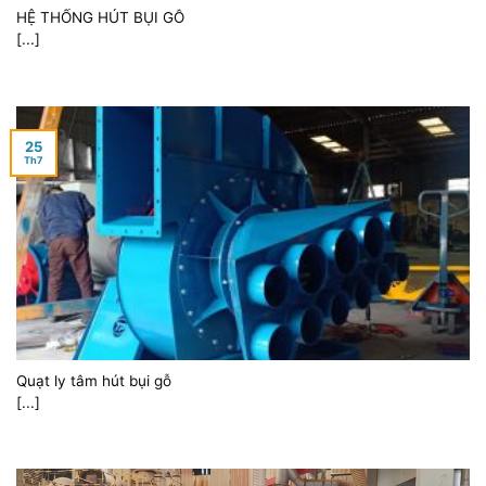
HỆ THỐNG HÚT BỤI GỖ
[...]
25
Th7
Quạt ly tâm hút bụi gỗ
[...]