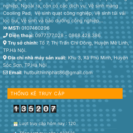
nghiệp. Ngoài ra, còn có các dịch vụ: Vệ sinh màng
Cooling Pad, Vệ sinh quạt công nghiệp, Vệ sinh túi vải
lọc bụi, Vệ sinh và bảo dưỡng công nghiệp…
MST:
0107460296
Điện thoại:
0977.177.028 - 0868.428.386
Trụ sở chính:
Tổ 7, Thị Trấn Chi Đông, Huyện Mê Linh,
TP.Hà Nội.
Địa chỉ nhà máy sản xuất:
Khu 3, Xã Phú Minh, Huyện
Sóc Sơn, TP.Hà Nội
Email
: hutbuithinhphat86@gmail.com
THỐNG KÊ TRUY CẬP
Lượt truy cập hôm nay : 120