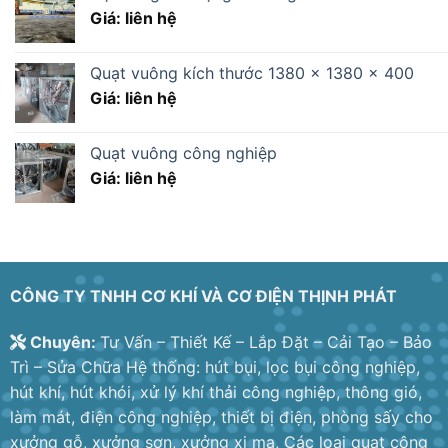
Giá: liên hệ
Quạt vuông kích thước 1380 x 1380 x 400
Giá: liên hệ
Quạt vuông công nghiệp
Giá: liên hệ
CÔNG TY TNHH CƠ KHÍ VÀ CƠ ĐIỆN THỊNH PHÁT
Chuyên:
Tư Vấn – Thiết Kế – Lắp Đặt – Cải Tạo – Bảo
Trì – Sửa Chữa Hệ thống: hút bụi, lọc bụi công nghiệp,
hút khí, hút khói, xử lý khí thải công nghiệp, thông gió,
làm mát, điện công nghiệp, thiết bị điện, phòng sấy cho
xưởng gỗ, xưởng sơn, xưởng xi mạ, Các loại quạt công