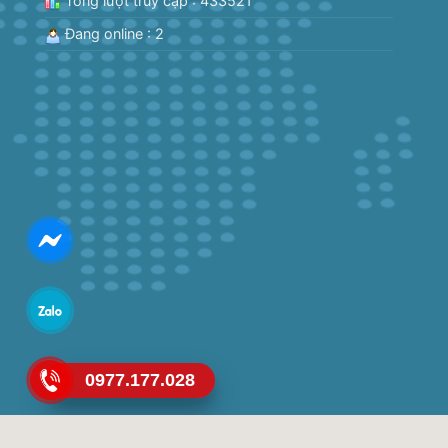
Tổng lượt truy cập : 433521
Đang online : 2
0977.177.028