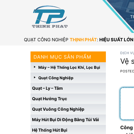
Skip
to
T
content
QUẠT CÔNG NGHIỆP
THỊNH PHÁT
:
HIỆU SUẤT LỚ
DỊCH V
DANH MỤC SẢN PHẨM
Vệ 
Máy – Hệ Thống Lọc Khí, Lọc Bụi
POSTE
Quạt Công Nghiệp
Quạt – Ly – Tâm
Quạt Hướng Trục
Quạt Vuông Công Nghiệp
Máy Hút Bụi Di Động Bằng Túi Vải
Công 
Hệ Thống Hút Bụi