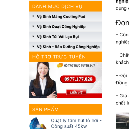
nghiệ
DANH MỤC DỊCH VỤ
dụng 
Vệ Sinh Màng Cooling Pad
Đơn
Vệ Sinh Quạt Công Nghiệp
– Côn
Vệ Sinh Túi Vải Lọc Bụi
nghiệ
Vệ Sinh – Bảo Dưỡng Công Nghiệp
– Chấ
HỖ TRỢ TRỰC TUYẾN
khách
– Đội
Đồng 
– Giá
chất 
SẢN PHẨM
Quạt ly tâm hút lò hơi -
Công suất 45kw