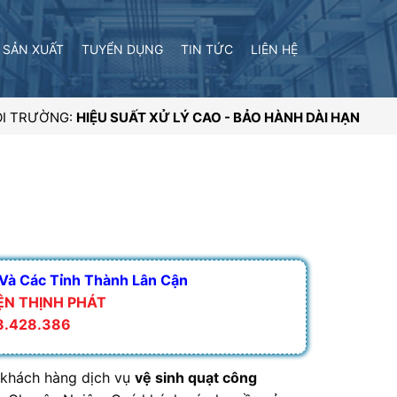
SẢN XUẤT
TUYỂN DỤNG
TIN TỨC
LIÊN HỆ
I TRƯỜNG:
HIỆU SUẤT XỬ LÝ CAO - BẢO HÀNH DÀI HẠN
 Và Các Tỉnh Thành Lân Cận
ỆN THỊNH PHÁT
68.428.386
 khách hàng dịch vụ
vệ sinh quạt công