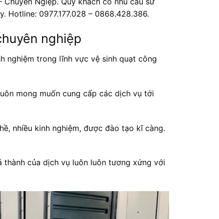
g – Chuyên Ngiệp. Quý khách có nhu cầu sử
y. Hotline: 0977.177.028 – 0868.428.386.
 chuyên nghiệp
h nghiệm trong lĩnh vực vệ sinh quạt công
 luôn mong muốn cung cấp các dịch vụ tới
hề, nhiều kinh nghiệm, được đào tạo kĩ càng.
á thành của dịch vụ luôn luôn tương xứng với