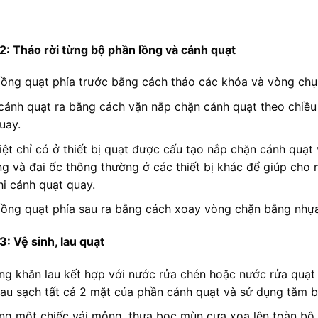
2: Tháo rời từng bộ phần lồng và cánh quạt
lồng quạt phía trước bằng cách tháo các khóa và vòng chụp
cánh quạt ra bằng cách vặn nắp chặn cánh quạt theo chiều 
uay.
iệt chỉ có ở thiết bị quạt được cấu tạo nắp chặn cánh quạt
ng và đai ốc thông thường ở các thiết bị khác để giúp cho 
hi cánh quạt quay.
lồng quạt phía sau ra bằng cách xoay vòng chặn bằng nhự
3: Vệ sinh, lau quạt
ng khăn lau kết hợp với nước rửa chén hoặc nước rửa quạt 
Lau sạch tất cả 2 mặt của phần cánh quạt và sử dụng tăm b
ng một chiếc vải mỏng, thưa bọc mùn cưa xoa lên toàn bộ