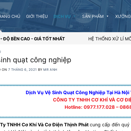
RANG CHỦ
GIỚI THIỆU
DỊCH VỤ
SẢN PHẨM
XƯỞNG 
N - ĐỘ BỀN CAO - GIÁ TỐT NHẤT
HỆ THỐNG XỬ LÍ MÔ
Ụ
sinh quạt công nghiệp
D ON
7 THÁNG 6, 2021
BY
MR ANH
Dịch Vụ Vệ Sinh Quạt Công Nghiệp Tại Hà Nội
CÔNG TY TNHH CƠ KHÍ VÀ CƠ ĐI
Hotline: 0977.177.028 – 08
Ty TNHH Cơ Khí Và Cơ Điện Thịnh Phát
cung cấp đến quý