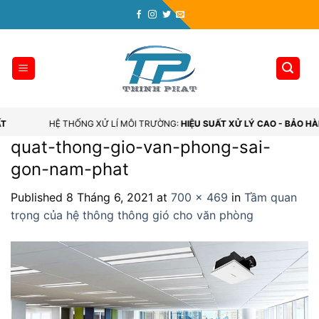
Skip
to
content
ẤT
HỆ THỐNG XỬ LÍ MÔI TRƯỜNG:
HIỆU SUẤT XỬ LÝ CAO - BẢO H
quat-thong-gio-van-phong-sai-
gon-nam-phat
Published
8 Tháng 6, 2021
at
700 × 469
in
Tầm quan
trọng của hệ thông thông gió cho văn phòng